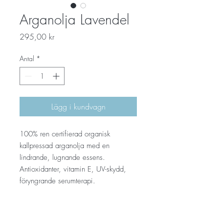
Arganolja Lavendel
Pris
295,00 kr
Antal
*
Lägg i kundvagn
100% ren certifierad organisk
kallpressad arganolja med en
lindrande, lugnande essens.
Antioxidanter, vitamin E, UV-skydd,
föryngrande serumterapi.
PRODUKTINFORMATION